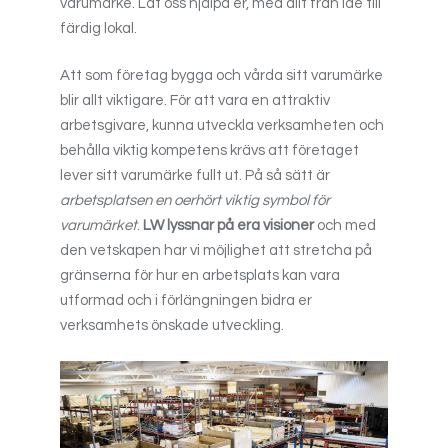
varumärke. Låt oss hjälpa er, med allt från idé till
färdig lokal.
Att som företag bygga och vårda sitt varumärke
blir allt viktigare. För att vara en attraktiv
arbetsgivare, kunna utveckla verksamheten och
behålla viktig kompetens krävs att företaget
lever sitt varumärke fullt ut. På så sätt är
arbetsplatsen en oerhört viktig symbol för
varumärket
.
LW lyssnar på era visioner
och med
den vetskapen har vi möjlighet att stretcha på
gränserna för hur en arbetsplats kan vara
utformad och i förlängningen bidra er
verksamhets önskade utveckling.