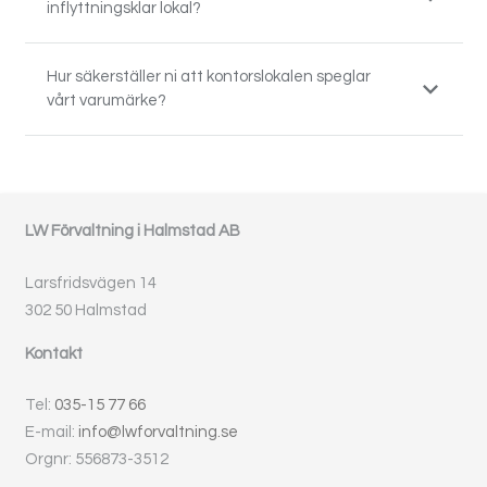
inflyttningsklar lokal?
Hur säkerställer ni att kontorslokalen speglar
vårt varumärke?
LW Förvaltning i Halmstad AB
Larsfridsvägen 14
302 50 Halmstad
Kontakt
Tel:
035-15 77 66
E-mail:
info@lwforvaltning.se
Orgnr: 556873-3512